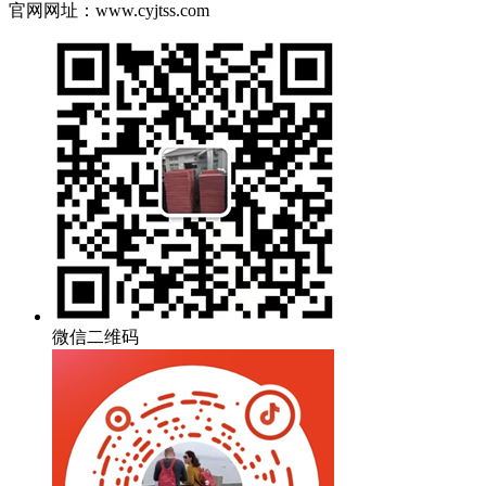
官网网址：www.cyjtss.com
微信二维码