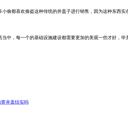
多小偷都喜欢偷盗这种传统的井盖子进行销售，因为这种东西实
活当中，每一个的基础设施建设都需要更加的美观一些才好，毕
的窨井盖结实吗