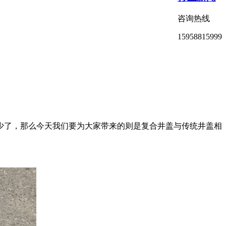
咨询热线
15958815999
少了，那么今天我们要为大家带来的则是复合井盖与传统井盖相