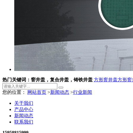
热门关键词：窨井盖，复合井盖，铸铁井盖
方形窨井盖
方形窨
您的位置：
网站首页
>
新闻动态
>
行业新闻
关于我们
产品中心
新闻动态
联系我们
15958815999