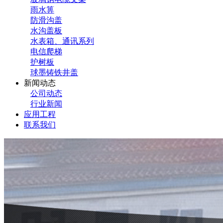
雨水箅
防滑沟盖
水沟盖板
水表箱、通讯系列
电信爬梯
护树板
球墨铸铁井盖
新闻动态
公司动态
行业新闻
应用工程
联系我们