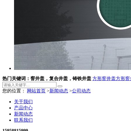
热门关键词：窨井盖，复合井盖，铸铁井盖
方形窨井盖
方形窨
您的位置：
网站首页
>
新闻动态
>
公司动态
关于我们
产品中心
新闻动态
联系我们
15958815999