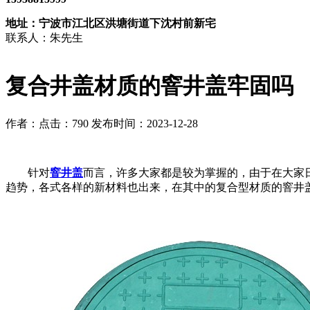
地址：宁波市江北区洪塘街道下沈村前新宅
联系人：朱先生
复合井盖材质的窨井盖牢固吗
作者：
点击：790
发布时间：2023-12-28
针对
窨井盖
而言，许多大家都是较为掌握的，由于在大家
趋势，各式各样的新材料也出来，在其中的复合型材质的窨井