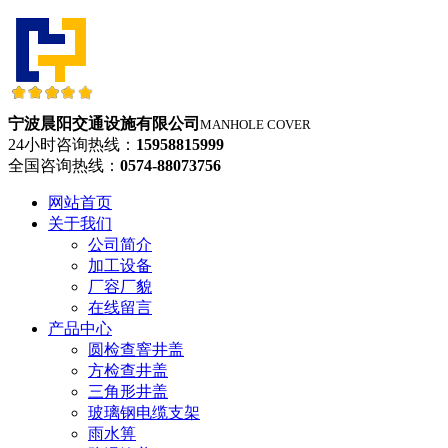
宁波晨阳交通设施有限公司
MANHOLE COVER
24小时咨询热线：
15958815999
全国咨询热线：
0574-88073756
网站首页
关于我们
公司简介
加工设备
厂容厂貌
在线留言
产品中心
圆检查窨井盖
方检查井盖
三角形井盖
玻璃钢电缆支架
雨水箅