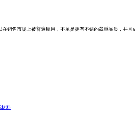
以在销售市场上被普遍应用，不单是拥有不错的载重品质，并且
新材料