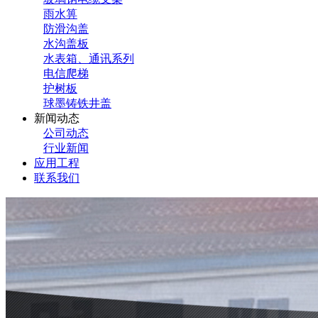
雨水箅
防滑沟盖
水沟盖板
水表箱、通讯系列
电信爬梯
护树板
球墨铸铁井盖
新闻动态
公司动态
行业新闻
应用工程
联系我们