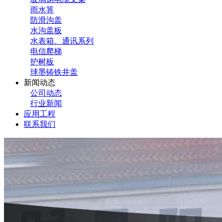
雨水箅
防滑沟盖
水沟盖板
水表箱、通讯系列
电信爬梯
护树板
球墨铸铁井盖
新闻动态
公司动态
行业新闻
应用工程
联系我们