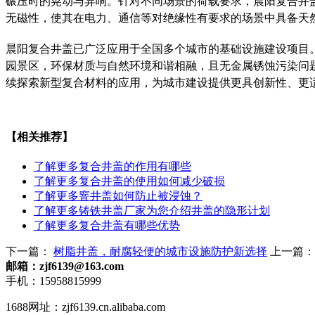
碾压时的晃动与异响。针对不同场景的荷载要求，晨阳复合井
无磁性，使其在电力、通信等对绝缘性有要求的场景中具备天
晨阳复合井盖已广泛应用于全国多个城市的基础设施建设项目
园景区，环保材质与自然环境和谐相融，且无金属锈蚀污染问
续探索新型复合材料的应用，为城市建设提供更具创新性、更
【相关推荐】
了解更多
复合井盖的作用有哪些
了解更多
复合井盖的使用如何减少破损
了解更多
窨井盖如何防止被浸蚀？
了解更多
铸铁井盖厂家为您介绍井盖的隐形计划
了解更多
复合井盖有哪些优势
下一篇：
树脂井盖，耐腐轻便的城市设施防护新选择
上一篇
邮箱：zjf6139@163.com
手机：15958815999
1688网址：zjf6139.cn.alibaba.com