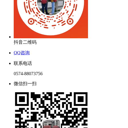
抖音二维码
QQ咨询
联系电话
0574-88073756
微信扫一扫