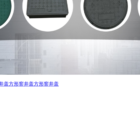
井盖
方形窨井盖
方形窨井盖