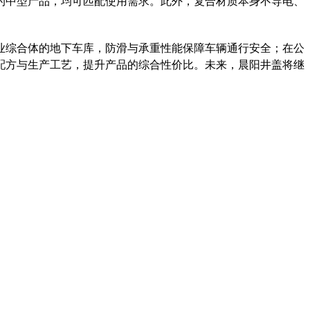
的中型产品，均可匹配使用需求。此外，复合材质本身不导电、
业综合体的地下车库，防滑与承重性能保障车辆通行安全；在公
配方与生产工艺，提升产品的综合性价比。未来，晨阳井盖将继