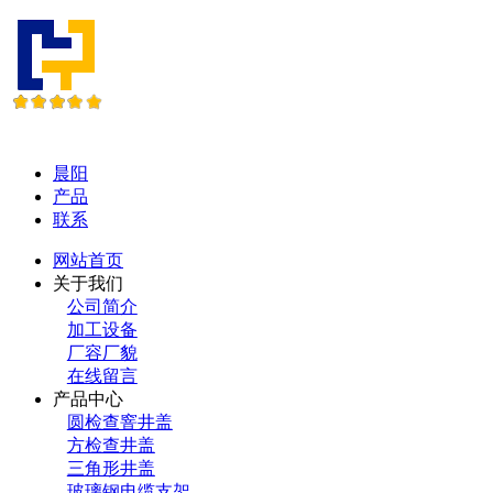
晨阳
产品
联系
网站首页
关于我们
公司简介
加工设备
厂容厂貌
在线留言
产品中心
圆检查窨井盖
方检查井盖
三角形井盖
玻璃钢电缆支架